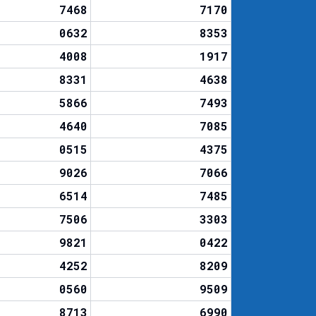
7468
7170
0632
8353
4008
1917
8331
4638
5866
7493
4640
7085
0515
4375
9026
7066
6514
7485
7506
3303
9821
0422
4252
8209
0560
9509
8713
6990