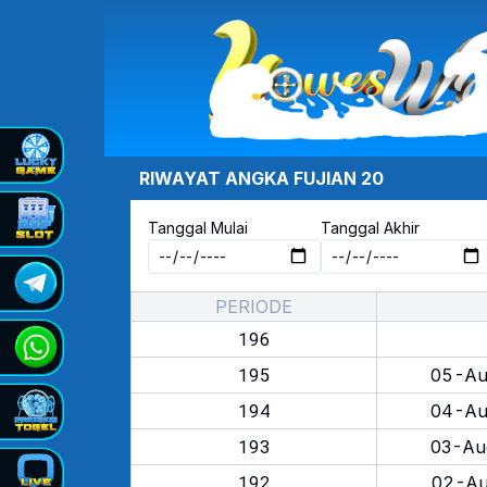
RIWAYAT ANGKA
FUJIAN 20
Tanggal Mulai
Tanggal Akhir
PERIODE
196
195
05-Au
194
04-Au
193
03-Au
192
02-Au