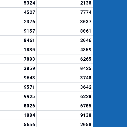
5324
2130
4527
7774
2376
3037
9157
8061
8461
2046
1830
4859
7803
6265
3859
0425
9643
3748
9571
3642
9925
6228
0026
6705
1884
9138
5656
2058