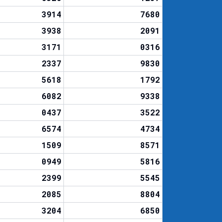
3914
7680
3938
2091
3171
0316
2337
9830
5618
1792
6082
9338
0437
3522
6574
4734
1509
8571
0949
5816
2399
5545
2085
8804
3204
6850