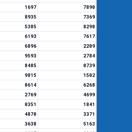
1697
7890
8935
7369
5385
8298
6193
7617
6896
2209
9593
2784
8485
0739
9815
1502
0614
6268
2769
4699
0351
1841
4870
3371
3638
5163