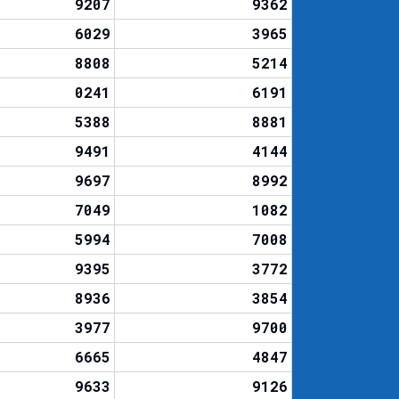
9207
9362
6029
3965
8808
5214
0241
6191
5388
8881
9491
4144
9697
8992
7049
1082
5994
7008
9395
3772
8936
3854
3977
9700
6665
4847
9633
9126