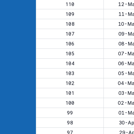
110
12-Ma
109
11-Ma
108
10-Ma
107
09-Ma
106
08-Ma
105
07-Ma
104
06-Ma
103
05-Ma
102
04-Ma
101
03-Ma
100
02-Ma
99
01-Ma
98
30-Ap
97
29-Ap