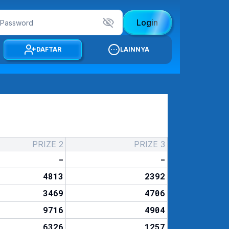
Login
DAFTAR
LAINNYA
PRIZE 2
PRIZE 3
-
-
4813
2392
3469
4706
9716
4904
6326
1257