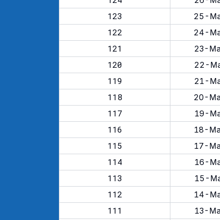
26-Ma
123
25-Ma
122
24-Ma
121
23-Ma
120
22-Ma
119
21-Ma
118
20-Ma
117
19-Ma
116
18-Ma
115
17-Ma
114
16-Ma
113
15-Ma
112
14-Ma
111
13-Ma