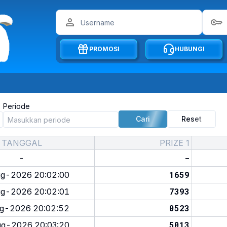
PROMOSI
HUBUNGI
Periode
Cari
Reset
TANGGAL
PRIZE 1
-
-
1659
g-2026 20:02:00
7393
g-2026 20:02:01
0523
g-2026 20:02:52
5013
g-2026 20:03:20