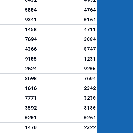
5804
4764
9341
0164
1458
4711
7694
3084
4366
8747
9105
1231
2624
9205
8698
7604
1616
2342
7771
3230
3592
8180
0201
0264
1470
2322