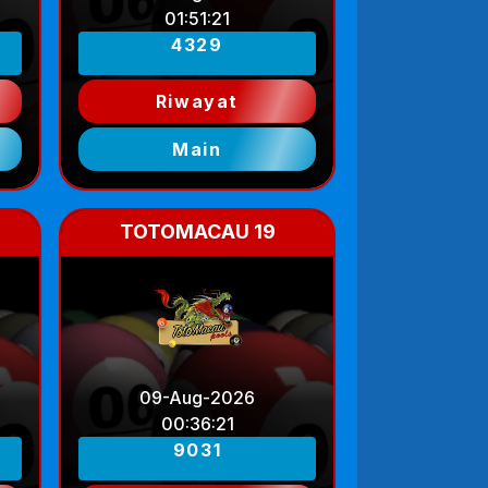
01
:
51
:
19
4329
Riwayat
Main
TOTOMACAU 19
09-Aug-2026
00
:
36
:
19
9031