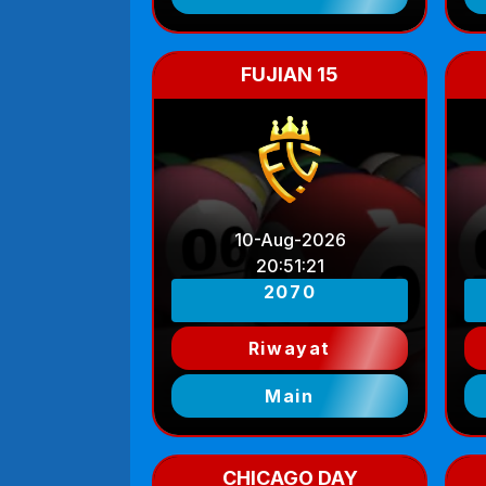
FUJIAN 15
10-Aug-2026
20
:
51
:
19
2070
Riwayat
Main
CHICAGO DAY