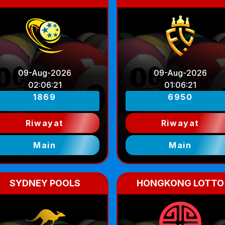
09-Aug-2026
09-Aug-2026
02
:
06
:
19
01
:
06
:
19
1869
6950
Riwayat
Riwayat
Main
Main
SYDNEY POOLS
HONGKONG LOTTO