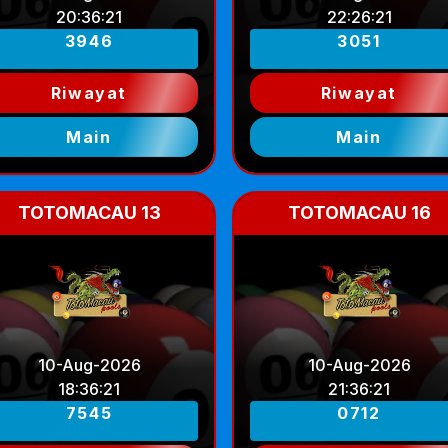
20
:
36
:
19
22
:
26
:
19
3946
3051
Riwayat
Riwayat
Main
Main
TOTOMACAU 13
TOTOMACAU 16
10-Aug-2026
10-Aug-2026
18
:
36
:
19
21
:
36
:
19
7545
0712