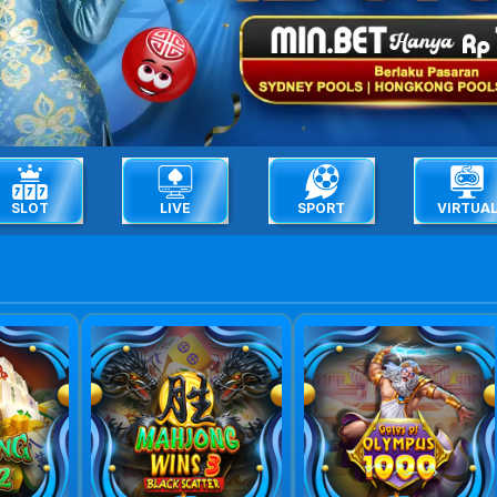
SLOT
LIVE
SPORT
VIRTUA