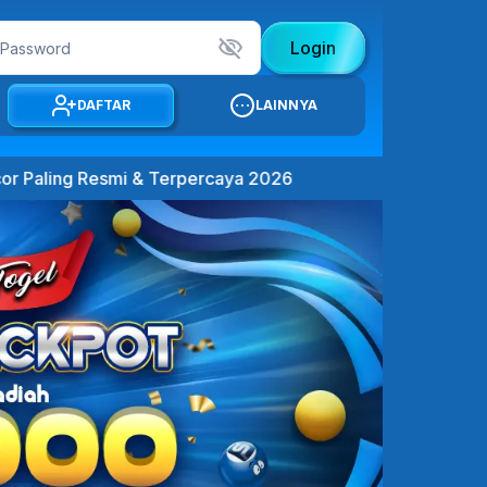
Login
DAFTAR
LAINNYA
esmi & Terpercaya 2026