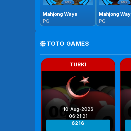
Mahjong Ways
Mahjong Way
PG
PG
TOTO GAMES
TURKI
10-Aug-2026
06
:
21
:
19
6216