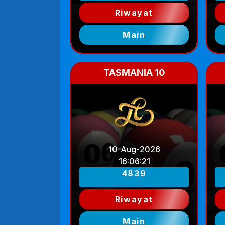
Riwayat
Main
TASMANIA 10
10-Aug-2026
16
:
06
:
19
4839
Riwayat
Main