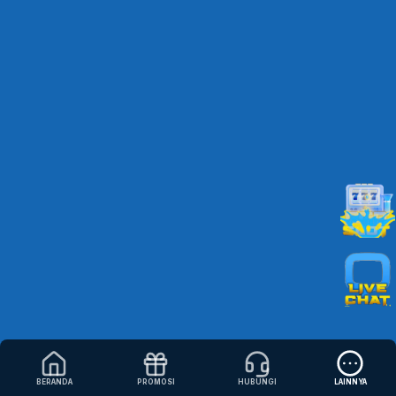
BERANDA
PROMOSI
HUBUNGI
LAINNYA