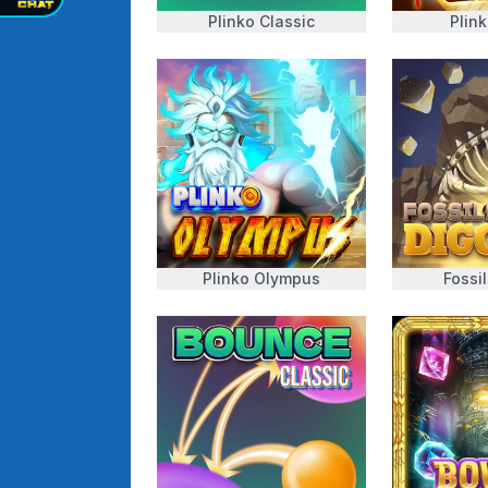
Plinko Classic
Plin
Plinko Olympus
Fossi