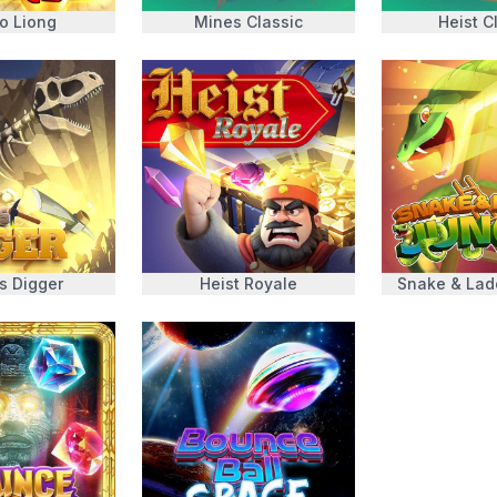
ko Liong
Mines Classic
Heist C
ls Digger
Heist Royale
Snake & Lad