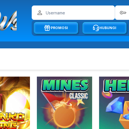
PROMOSI
HUBUNGI