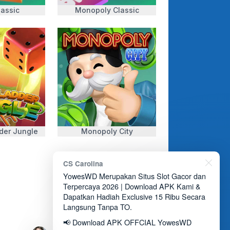
lassic
Monopoly Classic
der Jungle
Monopoly City
CS Carolina
YowesWD Merupakan Situs Slot Gacor dan
Terpercaya 2026 | Download APK Kami &
Dapatkan Hadiah Exclusive 15 Ribu Secara
Langsung Tanpa TO.
📢 Download APK OFFCIAL YowesWD