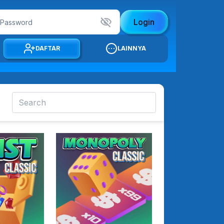
Login
DAFTAR
LAINNYA